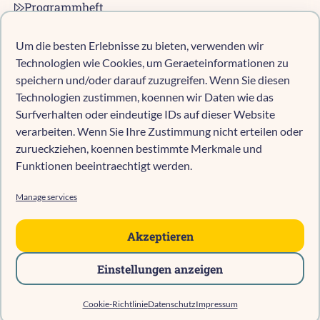
Programmheft
Kontakt
Karriere bei pro multis
Um die besten Erlebnisse zu bieten, verwenden wir
Impressum
Technologien wie Cookies, um Geraeteinformationen zu
Datenschutz
speichern und/oder darauf zuzugreifen. Wenn Sie diesen
Technologien zustimmen, koennen wir Daten wie das
Cookie-Richtlinie (EU)
Surfverhalten oder eindeutige IDs auf dieser Website
verarbeiten. Wenn Sie Ihre Zustimmung nicht erteilen oder
zurueckziehen, koennen bestimmte Merkmale und
Kind anmelden
Funktionen beeintraechtigt werden.
Kita-Navigator Mönchengladbach
Kita-Navigator Kreis Heinsberg
Manage services
Kita-Navigator Stadt Heinsberg
Kita-Navigator Geilenkirchen
Akzeptieren
Kita-Navigator Erkelenz
Einstellungen anzeigen
Kita-Navigator Hückelhoven
Cookie-Richtlinie
Datenschutz
Impressum