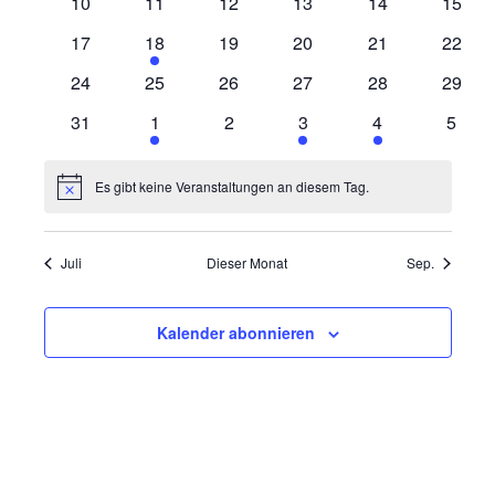
0
0
0
0
0
0
10
11
12
13
14
15
Veranstaltungen
Veranstaltungen
Veranstaltungen
Veranstaltungen
Veranstaltungen
Verans
0
1
0
0
0
0
17
18
19
20
21
22
Veranstaltungen
Veranstaltung
Veranstaltungen
Veranstaltungen
Veranstaltungen
Verans
0
0
0
0
0
0
24
25
26
27
28
29
Veranstaltungen
Veranstaltungen
Veranstaltungen
Veranstaltungen
Veranstaltungen
Verans
0
1
0
3
1
0
31
1
2
3
4
5
Veranstaltungen
Veranstaltung
Veranstaltungen
Veranstaltungen
Veranstaltung
Veran
Es gibt keine Veranstaltungen an diesem Tag.
Hinweis
Juli
Dieser Monat
Sep.
Kalender abonnieren