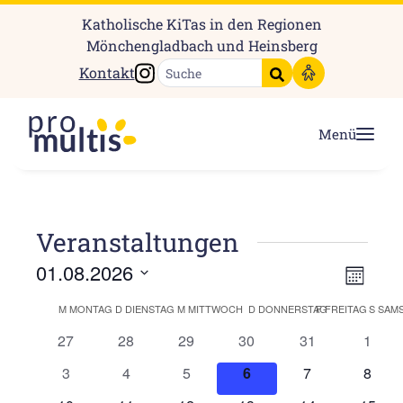
Katholische KiTas in den Regionen
Mönchengladbach und Heinsberg
Instagram
Kontakt
Suche starten
Menü
Veranstaltungen
Ansic
Vera
01.08.2026
Monat
Ansi
Navig
Datum
Kalender
M
MONTAG
D
DIENSTAG
M
MITTWOCH
D
DONNERSTAG
F
FREITAG
S
SAM
Navi
wählen.
von
0
0
0
0
0
0
27
28
29
30
31
1
Veranstaltungen
Veranstaltungen
Veranstaltungen
Veranstaltungen
Veranstaltungen
Veran
Veranstaltungen
0
0
0
0
0
0
3
4
5
6
7
8
Veranstaltungen
Veranstaltungen
Veranstaltungen
Veranstaltungen
Veranstaltunge
Veran