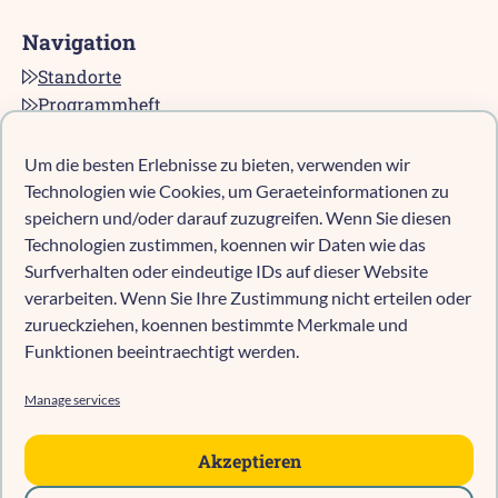
Navigation
Standorte
Programmheft
Kontakt
Karriere bei pro multis
Um die besten Erlebnisse zu bieten, verwenden wir
Impressum
Technologien wie Cookies, um Geraeteinformationen zu
Datenschutz
speichern und/oder darauf zuzugreifen. Wenn Sie diesen
Technologien zustimmen, koennen wir Daten wie das
Cookie-Richtlinie (EU)
Surfverhalten oder eindeutige IDs auf dieser Website
verarbeiten. Wenn Sie Ihre Zustimmung nicht erteilen oder
zurueckziehen, koennen bestimmte Merkmale und
Kind anmelden
Funktionen beeintraechtigt werden.
Kita-Navigator Mönchengladbach
Kita-Navigator Kreis Heinsberg
Manage services
Kita-Navigator Stadt Heinsberg
Kita-Navigator Geilenkirchen
Akzeptieren
Kita-Navigator Erkelenz