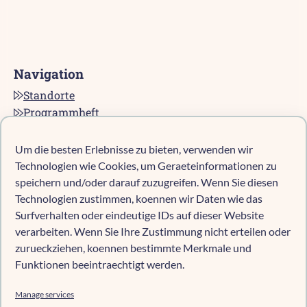
Navigation
Standorte
Programmheft
Kontakt
Karriere bei pro multis
Um die besten Erlebnisse zu bieten, verwenden wir
Impressum
Technologien wie Cookies, um Geraeteinformationen zu
Datenschutz
speichern und/oder darauf zuzugreifen. Wenn Sie diesen
Technologien zustimmen, koennen wir Daten wie das
Cookie-Richtlinie (EU)
Surfverhalten oder eindeutige IDs auf dieser Website
verarbeiten. Wenn Sie Ihre Zustimmung nicht erteilen oder
zurueckziehen, koennen bestimmte Merkmale und
Kind anmelden
Funktionen beeintraechtigt werden.
Kita-Navigator Mönchengladbach
Kita-Navigator Kreis Heinsberg
Manage services