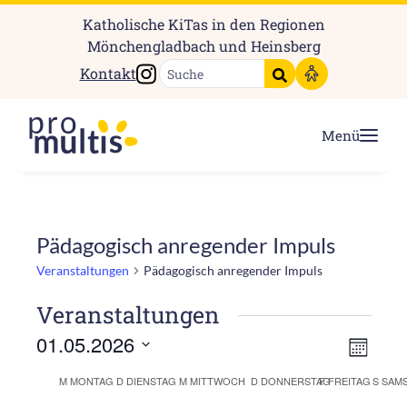
Katholische KiTas in den Regionen
Mönchengladbach und Heinsberg
Instagram
Kontakt
Suche starten
Menü
Pädagogisch anregender Impuls
Veranstaltungen
Pädagogisch anregender Impuls
Veranstaltungen
Ansic
Vera
01.05.2026
Monat
Ansi
Navig
Datum
Kalender
M
MONTAG
D
DIENSTAG
M
MITTWOCH
D
DONNERSTAG
F
FREITAG
S
SAM
Navi
wählen.