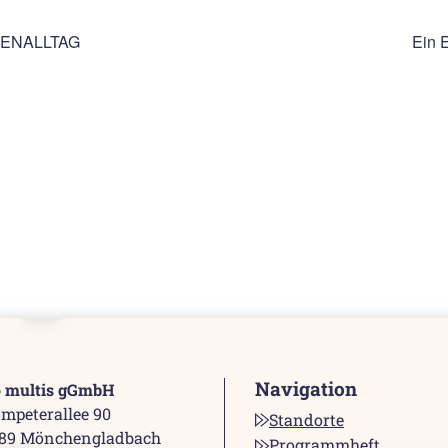
IENALLTAG
Ein 
Navigation
o multis gGmbH
mpeterallee 90
Standorte
189 Mönchengladbach
Programmheft