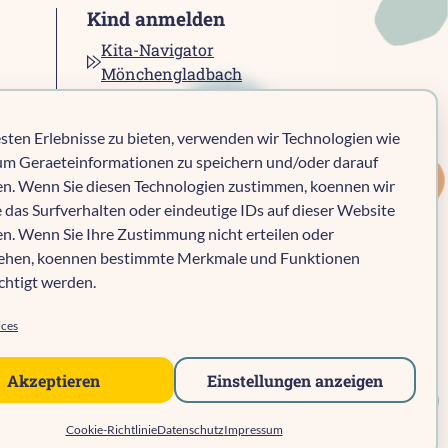
Kind anmelden
Kita-Navigator
Mönchengladbach
Kita-Navigator Kreis
Heinsberg
sten Erlebnisse zu bieten, verwenden wir Technologien wie
Kita-Navigator Stadt
um Geraeteinformationen zu speichern und/oder darauf
Heinsberg
en. Wenn Sie diesen Technologien zustimmen, koennen wir
Kita-Navigator
 das Surfverhalten oder eindeutige IDs auf dieser Website
Geilenkirchen
en. Wenn Sie Ihre Zustimmung nicht erteilen oder
Kita-Navigator Erkelenz
iehen, koennen bestimmte Merkmale und Funktionen
Kita-Navigator
chtigt werden.
Hückelhoven
ices
Akzeptieren
Einstellungen anzeigen
Cookie-Richtlinie
Datenschutz
Impressum