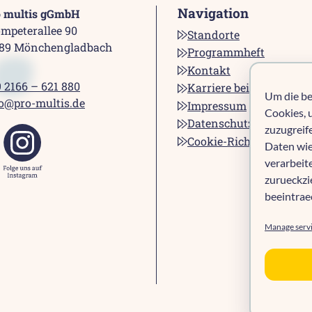
Navigation
o multis gGmbH
mpeterallee 90
Standorte
189 Mönchengladbach
Programmheft
Kontakt
 2166 – 621 880
Karriere bei pro multis
Um die be
o@pro-multis.de
Impressum
Cookies, 
Datenschutz
zuzugreif
Cookie-Richtlinie (EU)
Daten wie
verarbeit
zurueckz
beeintrae
Manage serv