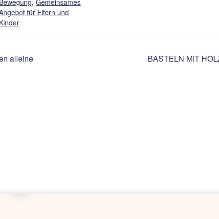
Bewegung
,
Gemeinsames
Angebot für Eltern und
Kinder
n alleine
BASTELN MIT HOL