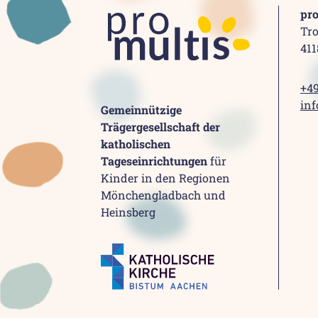
pr
Tro
41
+49
inf
Gemeinnützige
Trägergesellschaft der
katholischen
Tageseinrichtungen
für
Kinder in den Regionen
Mönchengladbach und
Heinsberg