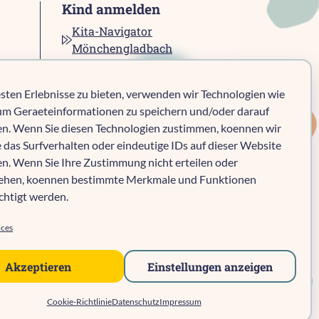
Kind anmelden
Kita-Navigator
Mönchengladbach
Kita-Navigator Kreis
Heinsberg
sten Erlebnisse zu bieten, verwenden wir Technologien wie
Kita-Navigator Stadt
um Geraeteinformationen zu speichern und/oder darauf
Heinsberg
en. Wenn Sie diesen Technologien zustimmen, koennen wir
Kita-Navigator
 das Surfverhalten oder eindeutige IDs auf dieser Website
Geilenkirchen
en. Wenn Sie Ihre Zustimmung nicht erteilen oder
Kita-Navigator Erkelenz
iehen, koennen bestimmte Merkmale und Funktionen
Kita-Navigator
chtigt werden.
Hückelhoven
ices
Akzeptieren
Einstellungen anzeigen
Kind anmelden
Cookie-Richtlinie
Datenschutz
Impressum