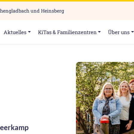
chengladbach und Heinsberg
Aktuelles
KiTas & Familienzentren
Über uns
Zurück
Meerkamp