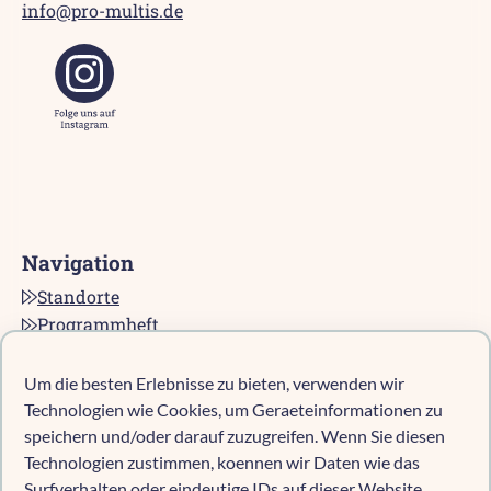
info@pro-multis.de
Navigation
Standorte
Programmheft
Kontakt
Karriere bei pro multis
Um die besten Erlebnisse zu bieten, verwenden wir
Impressum
Technologien wie Cookies, um Geraeteinformationen zu
Datenschutz
speichern und/oder darauf zuzugreifen. Wenn Sie diesen
Technologien zustimmen, koennen wir Daten wie das
Cookie-Richtlinie (EU)
Surfverhalten oder eindeutige IDs auf dieser Website