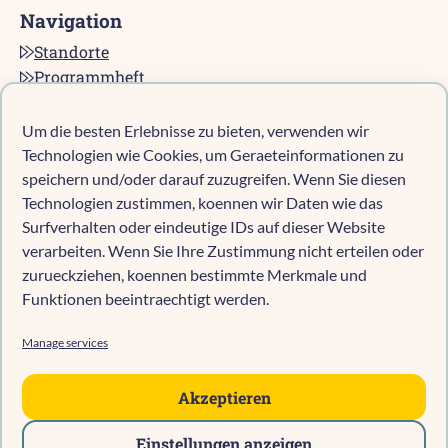
Navigation
Standorte
Programmheft
Kontakt
Karriere bei pro multis
Um die besten Erlebnisse zu bieten, verwenden wir
Impressum
Technologien wie Cookies, um Geraeteinformationen zu
Datenschutz
speichern und/oder darauf zuzugreifen. Wenn Sie diesen
Technologien zustimmen, koennen wir Daten wie das
Cookie-Richtlinie (EU)
Surfverhalten oder eindeutige IDs auf dieser Website
verarbeiten. Wenn Sie Ihre Zustimmung nicht erteilen oder
zurueckziehen, koennen bestimmte Merkmale und
Kind anmelden
Funktionen beeintraechtigt werden.
Kita-Navigator Mönchengladbach
Kita-Navigator Kreis Heinsberg
Manage services
Kita-Navigator Stadt Heinsberg
Kita-Navigator Geilenkirchen
Akzeptieren
Kita-Navigator Erkelenz
Einstellungen anzeigen
Kita-Navigator Hückelhoven