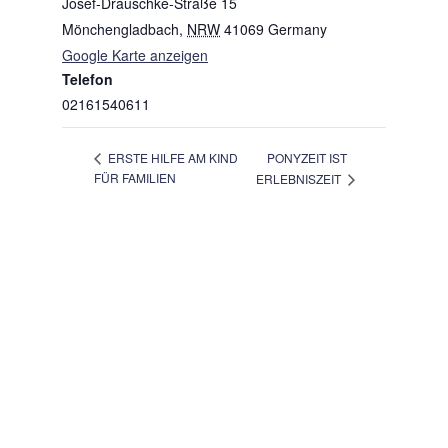
Josef-Drauschke-Straße 15
Mönchengladbach
,
NRW
41069
Germany
Google Karte anzeigen
Telefon
02161540611
PONYZEIT IST
ERSTE HILFE AM KIND
FÜR FAMILIEN
ERLEBNISZEIT