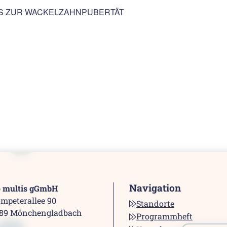
IS ZUR WACKELZAHNPUBERTÄT
Navigation
o multis gGmbH
mpeterallee 90
Standorte
189 Mönchengladbach
Programmheft