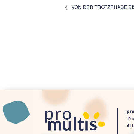
VON DER TROTZPHASE B
pr
Tro
41