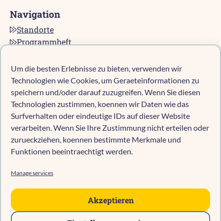
Navigation
Standorte
Programmheft
Kontakt
Karriere bei pro multis
Um die besten Erlebnisse zu bieten, verwenden wir
Impressum
Technologien wie Cookies, um Geraeteinformationen zu
Datenschutz
speichern und/oder darauf zuzugreifen. Wenn Sie diesen
Technologien zustimmen, koennen wir Daten wie das
Cookie-Richtlinie (EU)
Surfverhalten oder eindeutige IDs auf dieser Website
verarbeiten. Wenn Sie Ihre Zustimmung nicht erteilen oder
zurueckziehen, koennen bestimmte Merkmale und
Kind anmelden
Funktionen beeintraechtigt werden.
Kita-Navigator Mönchengladbach
Kita-Navigator Kreis Heinsberg
Manage services
Kita-Navigator Stadt Heinsberg
Kita-Navigator Geilenkirchen
Akzeptieren
Kita-Navigator Erkelenz