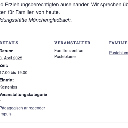
d Erziehungsberechtigten auseinander. Wir sprechen ü
n für Familien von heute.
bildungsstätte Mönchengladbach.
DETAILS
VERANSTALTER
FAMILI
Familienzentrum
Datum:
Pusteblu
Pusteblume
3. April 2025
Zeit:
17:00 bis 19:00
Eintritt:
Kostenlos
Veranstaltungskategorie
:
Pädagogisch anregender
Impuls