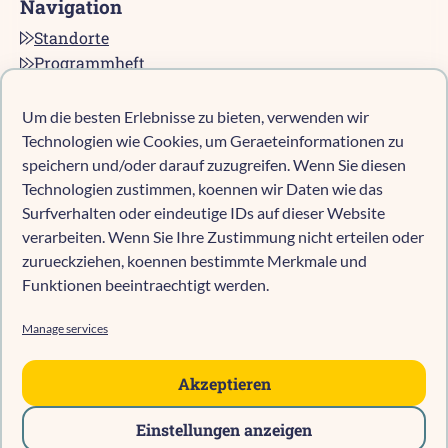
Navigation
Standorte
Programmheft
Kontakt
Karriere bei pro multis
Um die besten Erlebnisse zu bieten, verwenden wir
Impressum
Technologien wie Cookies, um Geraeteinformationen zu
Datenschutz
speichern und/oder darauf zuzugreifen. Wenn Sie diesen
Technologien zustimmen, koennen wir Daten wie das
Cookie-Richtlinie (EU)
Surfverhalten oder eindeutige IDs auf dieser Website
verarbeiten. Wenn Sie Ihre Zustimmung nicht erteilen oder
zurueckziehen, koennen bestimmte Merkmale und
Kind anmelden
Funktionen beeintraechtigt werden.
Kita-Navigator Mönchengladbach
Kita-Navigator Kreis Heinsberg
Manage services
Kita-Navigator Stadt Heinsberg
Kita-Navigator Geilenkirchen
Akzeptieren
Kita-Navigator Erkelenz
Einstellungen anzeigen
Kita-Navigator Hückelhoven