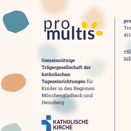
pr
Tro
41
+49
inf
Gemeinnützige
Trägergesellschaft der
katholischen
Tageseinrichtungen
für
Kinder in den Regionen
Mönchengladbach und
Heinsberg