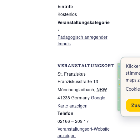
Eintritt:
Kostenlos
Veranstaltungskategorie
:
Pädagogisch anregender
Impuls
VERANSTALTUNGSORT
Klicken
stimme
St. Franziskus
maps z
Franziskusstraße 13
Cookie
Mönchengladbach
,
NRW
41238
Germany
Google
Zu
Karte anzeigen
Telefon
02166 – 209 17
Veranstaltungsort-Website
anzeigen