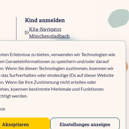
Kind anmelden
Kita-Navigator
Mönchengladbach
Kita-Navigator Kreis
Heinsberg
sten Erlebnisse zu bieten, verwenden wir Technologien wie
Kita-Navigator Stadt
um Geraeteinformationen zu speichern und/oder darauf
Heinsberg
en. Wenn Sie diesen Technologien zustimmen, koennen wir
Kita-Navigator
 das Surfverhalten oder eindeutige IDs auf dieser Website
Geilenkirchen
en. Wenn Sie Ihre Zustimmung nicht erteilen oder
Kita-Navigator Erkelenz
iehen, koennen bestimmte Merkmale und Funktionen
Kita-Navigator
chtigt werden.
Hückelhoven
ices
Akzeptieren
Einstellungen anzeigen