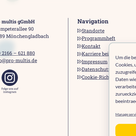
Navigation
o multis gGmbH
mpeterallee 90
Standorte
189 Mönchengladbach
Programmheft
Kontakt
 2166 – 621 880
Karriere bei pro multis
Um die be
o@pro-multis.de
Impressum
Cookies, 
Datenschutz
zuzugreif
Cookie-Richtlinie (EU)
Daten wie
verarbeit
zurueckz
beeintrae
Manage serv