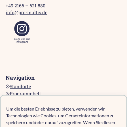
+49 2166 – 621 880
info@pro-multis.de
Navigation
Standorte
Programmheft
Kontakt
Karriere bei pro multis
Um die besten Erlebnisse zu bieten, verwenden wir
Impressum
Technologien wie Cookies, um Geraeteinformationen zu
Datenschutz
speichern und/oder darauf zuzugreifen. Wenn Sie diesen