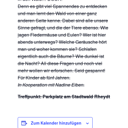
Denn es gibt viel Spannendes zu entdecken
und man lernt den Wald von einer ganz
anderen Seite kenne. Dabei sind alle unsere
Sinne gefragt, und die der Tiere ebenso. Wie
jagen Fledermäuse und Eulen? Wer ist hier
abends unterwegs? Welche Geräusche hört
man und woher kommen sie? Schlafen
eigentlich auch die Bäume? Wie dunkel ist
die Nacht? All diese Fragen und noch viel
mehr wollen wir erforschen. Seid gespannt!
Für Kinder ab fünf Jahren.
In Kooperation mit Nadine Eiben.
Treffpunkt: Parkplatz am Stadtwald Rheydt
Zum Kalender hinzufügen