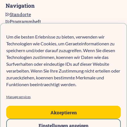
Navigation
Standorte
Programmheft
Kontakt
Karriere bei pro multis
Um die besten Erlebnisse zu bieten, verwenden wir
Impressum
Technologien wie Cookies, um Geraeteinformationen zu
Datenschutz
speichern und/oder darauf zuzugreifen. Wenn Sie diesen
Technologien zustimmen, koennen wir Daten wie das
Cookie-Richtlinie (EU)
Surfverhalten oder eindeutige IDs auf dieser Website
verarbeiten. Wenn Sie Ihre Zustimmung nicht erteilen oder
zurueckziehen, koennen bestimmte Merkmale und
Kind anmelden
Funktionen beeintraechtigt werden.
Kita-Navigator Mönchengladbach
Kita-Navigator Kreis Heinsberg
Manage services
Kita-Navigator Stadt Heinsberg
Kita-Navigator Geilenkirchen
Akzeptieren
Kita-Navigator Erkelenz
Einstellungen anzeigen
Kita-Navigator Hückelhoven