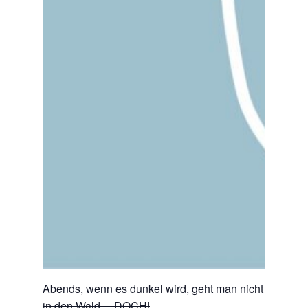
Abends, wenn es dunkel wird, geht man nicht
in den Wald… DOCH!