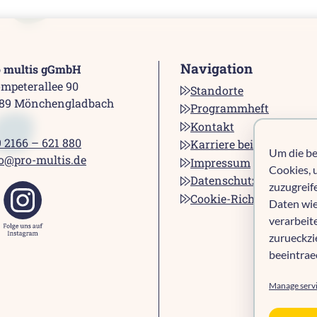
Navigation
o multis gGmbH
mpeterallee 90
Standorte
189 Mönchengladbach
Programmheft
Kontakt
 2166 – 621 880
Karriere bei pro multis
Um die be
o@pro-multis.de
Impressum
Cookies, 
Datenschutz
zuzugreif
Cookie-Richtlinie (EU)
Daten wie
verarbeit
zurueckz
beeintrae
Manage serv