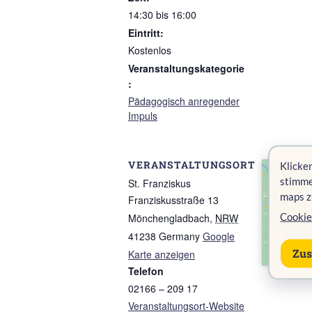
14:30 bis 16:00
Eintritt:
Kostenlos
Veranstaltungskategorie
:
Pädagogisch anregender
Impuls
VERANSTALTUNGSORT
Klicken
stimme
St. Franziskus
maps z
Franziskusstraße 13
Cookie
Mönchengladbach
,
NRW
41238
Germany
Google
Zu
Karte anzeigen
Telefon
02166 – 209 17
Veranstaltungsort-Website