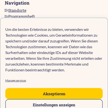
Navigation
Standorte
Programmheft
Kontakt
Karriere bei pro multis
Um die besten Erlebnisse zu bieten, verwenden wir
Impressum
Technologien wie Cookies, um Geraeteinformationen zu
Datenschutz
speichern und/oder darauf zuzugreifen. Wenn Sie diesen
Technologien zustimmen, koennen wir Daten wie das
Cookie-Richtlinie (EU)
Surfverhalten oder eindeutige IDs auf dieser Website
verarbeiten. Wenn Sie Ihre Zustimmung nicht erteilen oder
zurueckziehen, koennen bestimmte Merkmale und
Kind anmelden
Funktionen beeintraechtigt werden.
Kita-Navigator Mönchengladbach
Kita-Navigator Kreis Heinsberg
Manage services
Kita-Navigator Stadt Heinsberg
Kita-Navigator Geilenkirchen
Akzeptieren
Kita-Navigator Erkelenz
Einstellungen anzeigen
Kita-Navigator Hückelhoven