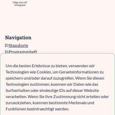
Navigation
Standorte
Programmheft
Kontakt
Karriere bei pro multis
Um die besten Erlebnisse zu bieten, verwenden wir
Impressum
Technologien wie Cookies, um Geraeteinformationen zu
Datenschutz
speichern und/oder darauf zuzugreifen. Wenn Sie diesen
Technologien zustimmen, koennen wir Daten wie das
Cookie-Richtlinie (EU)
Surfverhalten oder eindeutige IDs auf dieser Website
verarbeiten. Wenn Sie Ihre Zustimmung nicht erteilen oder
zurueckziehen, koennen bestimmte Merkmale und
Kind anmelden
Funktionen beeintraechtigt werden.
Kita-Navigator Mönchengladbach