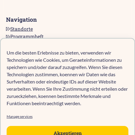
Navigation
Standorte
Programmheft
Kontakt
Karriere bei pro multis
Um die besten Erlebnisse zu bieten, verwenden wir
Impressum
Technologien wie Cookies, um Geraeteinformationen zu
Datenschutz
speichern und/oder darauf zuzugreifen. Wenn Sie diesen
Technologien zustimmen, koennen wir Daten wie das
Cookie-Richtlinie (EU)
Surfverhalten oder eindeutige IDs auf dieser Website
verarbeiten. Wenn Sie Ihre Zustimmung nicht erteilen oder
zurueckziehen, koennen bestimmte Merkmale und
Kind anmelden
Funktionen beeintraechtigt werden.
Kita-Navigator Mönchengladbach
Kita-Navigator Kreis Heinsberg
Manage services
Kita-Navigator Stadt Heinsberg
Kita-Navigator Geilenkirchen
Akzeptieren