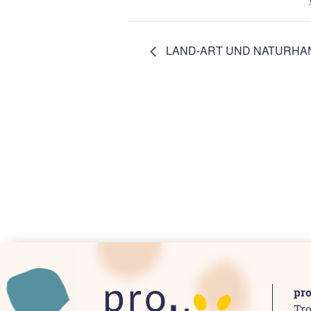
LAND-ART UND NATURH
pr
Tro