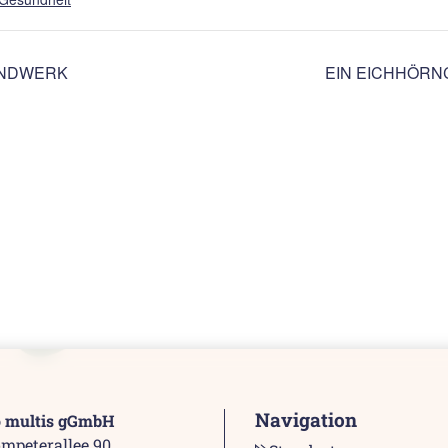
ANDWERK
EIN EICHHÖRN
Navigation
o multis gGmbH
mpeterallee 90