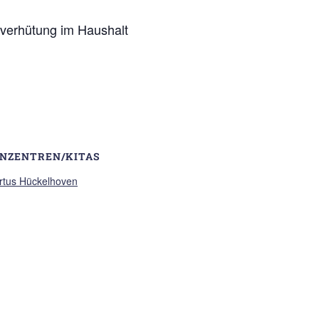
lverhütung im Haushalt
ENZENTREN/KITAS
rtus Hückelhoven