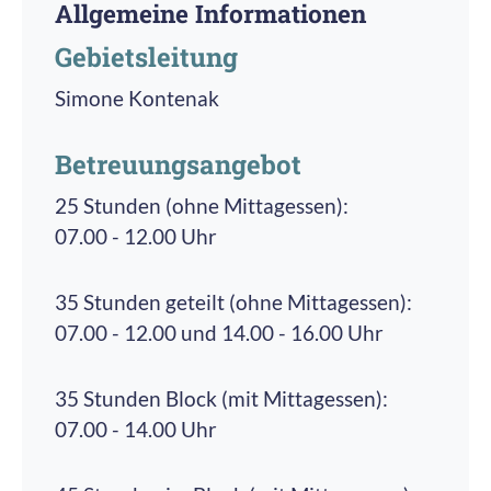
Allgemeine Informationen
Unsere Entlass-Kinder freuen sich schon das
2009/2010 wurde die KiTa saniert, um die
ganze Jahr auf das Übernachten in der KiTa, mit
Anforderungen der heutigen Bildungsarbeit u.a.
Gebietsleitung
Diskoabend, Nachtwanderung mit Schatzsuche,
mit U2/U3-Kindern gerecht zu werden. Seit
Simone Kontenak
Kino und Popcorn sowie das leckere Frühstück
2010, zeitgleich mit der Zusammenlegung der
am anderen Morgen.
Pfarrgemeinden zur Pfarrei St. Petrus, wurde
Betreuungsangebot
die KiTa St. Theresia in die Trägerschaft der pro
multis gGmbH übergeben.
25 Stunden (ohne Mittagessen):
07.00 - 12.00 Uhr
35 Stunden geteilt (ohne Mittagessen):
07.00 - 12.00 und 14.00 - 16.00 Uhr
35 Stunden Block (mit Mittagessen):
07.00 - 14.00 Uhr