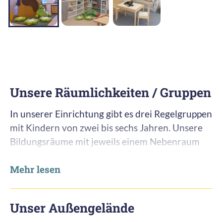
Unsere Räumlichkeiten / Gruppen
In unserer Einrichtung gibt es drei Regelgruppen
mit Kindern von zwei bis sechs Jahren. Unsere
Bildungsräume mit jeweils einem Nebenraum
sind: Kinderatelier (Gruppe Übermut), Bau und
Mehr lesen
Konstruktionsraum (Gruppe Gernegroß),
Rollenspielraum mit angrenzendem Schlafraum
(Gruppe Sonnenschein). Ein neuer Rückzugsort
Unser Außengelände
bietet unser Lese- und Snoozleraum