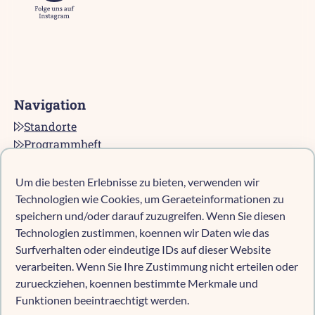
Navigation
Standorte
Programmheft
Kontakt
Karriere bei pro multis
Um die besten Erlebnisse zu bieten, verwenden wir
Impressum
Technologien wie Cookies, um Geraeteinformationen zu
Datenschutz
speichern und/oder darauf zuzugreifen. Wenn Sie diesen
Technologien zustimmen, koennen wir Daten wie das
Cookie-Richtlinie (EU)
Surfverhalten oder eindeutige IDs auf dieser Website
verarbeiten. Wenn Sie Ihre Zustimmung nicht erteilen oder
zurueckziehen, koennen bestimmte Merkmale und
Kind anmelden
Funktionen beeintraechtigt werden.
Kita-Navigator Mönchengladbach