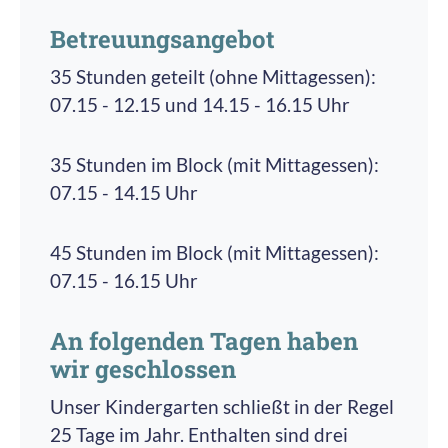
umfänglich saniert und erweitert. Gebäude und
Betreuungsangebot
Ausstattung wurden auf die Anforderungen
einer Betreuung von U3-Kindern ausgerichtet.
35 Stunden geteilt (ohne Mittagessen):
Die Nutzfläche wurde dabei durch einen
07.15 - 12.15 und 14.15 - 16.15 Uhr
doppelstöckigen Anbau von 275 m² auf ca. 500
m² erweitert. Im Zuge dessen wurde auch das
35 Stunden im Block (mit Mittagessen):
Außengelände neugestaltet.
07.15 - 14.15 Uhr
Im August 2019 übernahm die pro multis
45 Stunden im Block (mit Mittagessen):
gGmbH die Trägerschaft.
07.15 - 16.15 Uhr
An folgenden Tagen haben
wir geschlossen
Unser Kindergarten schließt in der Regel
25 Tage im Jahr. Enthalten sind drei