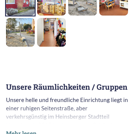
Unsere Räumlichkeiten / Gruppen
Unsere helle und freundliche Einrichtung liegt in
einer ruhigen Seitenstraße, aber
verkehrsgünstig im Heinsberger Stadtteil
Unterbruch. 2015 ist das gesamte Gebäude
Mehr lesen
erweitert und saniert worden. Bau und