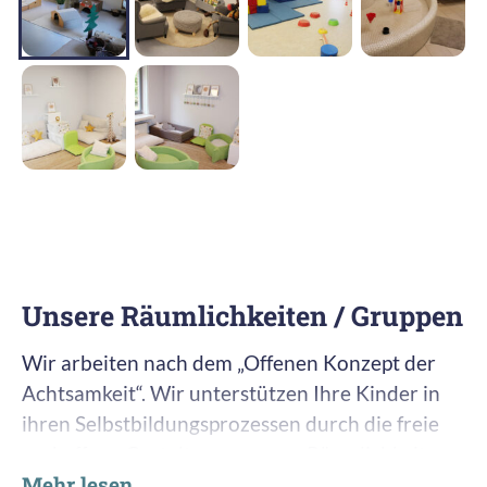
Unsere Räumlichkeiten / Gruppen
Wir arbeiten nach dem „Offenen Konzept der
Achtsamkeit“. Wir unterstützen Ihre Kinder in
ihren Selbstbildungsprozessen durch die freie
und offene Gestaltung unserer Räumlichkeiten.
Mehr lesen
Um jedes Kind im Blick zu haben, gibt es bei uns