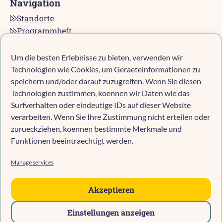
Navigation
Standorte
Programmheft
Kontakt
Karriere bei pro multis
Um die besten Erlebnisse zu bieten, verwenden wir
Impressum
Technologien wie Cookies, um Geraeteinformationen zu
Datenschutz
speichern und/oder darauf zuzugreifen. Wenn Sie diesen
Technologien zustimmen, koennen wir Daten wie das
Cookie-Richtlinie (EU)
Surfverhalten oder eindeutige IDs auf dieser Website
verarbeiten. Wenn Sie Ihre Zustimmung nicht erteilen oder
zurueckziehen, koennen bestimmte Merkmale und
Kind anmelden
Funktionen beeintraechtigt werden.
Kita-Navigator Mönchengladbach
Kita-Navigator Kreis Heinsberg
Manage services
Kita-Navigator Stadt Heinsberg
Kita-Navigator Geilenkirchen
Akzeptieren
Kita-Navigator Erkelenz
Einstellungen anzeigen
Kita-Navigator Hückelhoven