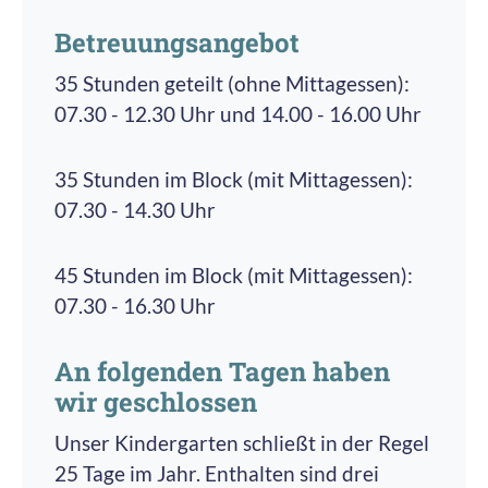
Im Bewegungsraum gibt es neben einer Kletter-
Betreuungsangebot
und Sprossenwand eine Vielzahl an
2010 übernahm die pro multis gGmbH die KiTa
bewegungsfördernden Materialien. Ihre Kinder
der Kirchengemeinde. Der Bedarf an U3-
35 Stunden geteilt (ohne Mittagessen):
bekommen so ein Gefühl für ihren Körper und
Plätzen stieg und so wurden zunächst 2011 und
07.30 - 12.30 Uhr und 14.00 - 16.00 Uhr
können ihrem Verlangen nach Bewegung
dann 2013 die Gruppen in U3-Gruppen
bestens nachkommen.
umgewandelt. Dementsprechend wurde unsere
35 Stunden im Block (mit Mittagessen):
KiTa umgebaut, im Zuge dessen entstand auch
07.30 - 14.30 Uhr
Eine Besonderheit in unserer KiTa ist die
die Wasserlandschaft als ein Highlight unserer
Wasserlandschaft. Mit verschiedenen Trichtern
Einrichtung.
45 Stunden im Block (mit Mittagessen):
und anderen Gefäßen können Ihre Kinder mit
07.30 - 16.30 Uhr
dem Element Wasser experimentieren und nach
Herzenslust plantschen.
An folgenden Tagen haben
wir geschlossen
Unser Kindergarten schließt in der Regel
25 Tage im Jahr. Enthalten sind drei