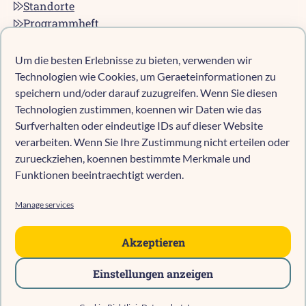
Standorte
Programmheft
Kontakt
Karriere bei pro multis
Um die besten Erlebnisse zu bieten, verwenden wir
Impressum
Technologien wie Cookies, um Geraeteinformationen zu
Datenschutz
speichern und/oder darauf zuzugreifen. Wenn Sie diesen
Technologien zustimmen, koennen wir Daten wie das
Cookie-Richtlinie (EU)
Surfverhalten oder eindeutige IDs auf dieser Website
verarbeiten. Wenn Sie Ihre Zustimmung nicht erteilen oder
zurueckziehen, koennen bestimmte Merkmale und
Kind anmelden
Funktionen beeintraechtigt werden.
Kita-Navigator Mönchengladbach
Kita-Navigator Kreis Heinsberg
Manage services
Kita-Navigator Stadt Heinsberg
Kita-Navigator Geilenkirchen
Akzeptieren
Kita-Navigator Erkelenz
Einstellungen anzeigen
Kita-Navigator Hückelhoven
E-MAIL
TELEFON