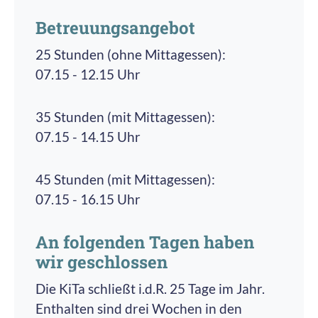
mitgestalten zu können.
Betreuungsangebot
Einmal in der Woche werden wir von unserer
Leseoma besucht, die den Kindern etwas
25 Stunden (ohne Mittagessen):
Ihrer Kreativität freien Lauf lassen und
vorliest.
07.15 - 12.15 Uhr
Experimente durchführen, das können die
Kinder in unserem Atelier inklusive
35 Stunden (mit Mittagessen):
Forscherbereich. Hier stehen individuelles
07.15 - 14.15 Uhr
Lernen und mit allen Sinnen erleben,
untersuchen, ausprobieren, entdecken,
beobachten, sortieren, vergleichen im
45 Stunden (mit Mittagessen):
Mittelpunkt.
07.15 - 16.15 Uhr
An folgenden Tagen haben
wir geschlossen
Die KiTa schließt i.d.R. 25 Tage im Jahr.
Enthalten sind drei Wochen in den