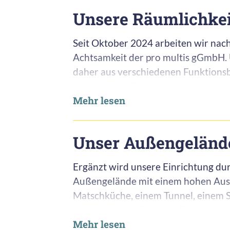
Unsere Räumlichkei
Seit Oktober 2024 arbeiten wir nac
Achtsamkeit der pro multis gGmbH.
daher aus verschiedenen Funktions
Kreativraum, Ruheraum, Spieleraum
Mehr lesen
Konstruktionsbereich, unserer Turn
im Flurbereich, der außerdem für ang
freie Spiel der Kinder genutzt werd
Unser Außengeländ
In den verschiedenen Funktionsbere
Ergänzt wird unsere Einrichtung du
pädagogischen Mitarbeiter:innen di
Außengelände mit einem hohen Auss
Projekte an, die stets auf die Inte
Matschküche, einem Tunnel, einem Sp
uns anvertrauten Kinder angepasst
und einer Liegefläche in Form eines 
Mehr lesen
einem Balancierbalken und einem g