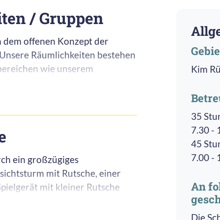
ten / Gruppen
Allg
h dem offenen Konzept der
Gebie
 Unsere Räumlichkeiten bestehen
bereichen wie unserem
Kim Rü
, Bau- und
halle und unserem offenen Bistro
Betr
eleitete Tätigkeiten und für das
35 Stu
en kann.
7.30 -
e
45 Stu
ichen bieten unsere
7.00 -
rch ein großzügiges
verse Angebote, Impulse und
ichtsturm mit Rutsche, einer
ressen und präsenten Themen der
An fo
ielgerät mit kleiner Rutsche
 werden.
gesch
Nestes, einer Nestschaukel,
roßen Sandkasten.
Die Sc