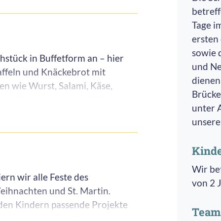
betref
et weiteres Spielmaterial wie
Tage im
ieles mehr. Angrenzend an das
ersten
cker, den wir zum Anpflanzen
sowie 
hstück in Buffetform an – hier
und Ne
affeln und Knäckebrot mit
dienen
en wie Wurst, Salami, Käse,
Brücke
es Weiteren stehen Müsli und
unter 
hl sowie ein Obst-/Gemüseteller,
unsere
dern aufgeschnitten wird.
Kind
n unserer Getränkebar im Bistro
Wir be
Tee, sowie Milch zum Frühstück.
ern wir alle Feste des
von 2 J
to-Aufstrich oder auch
eihnachten und St. Martin.
finden in unserem Bistro
den Kindern passende Projekte
Team
rne auch die Familien der