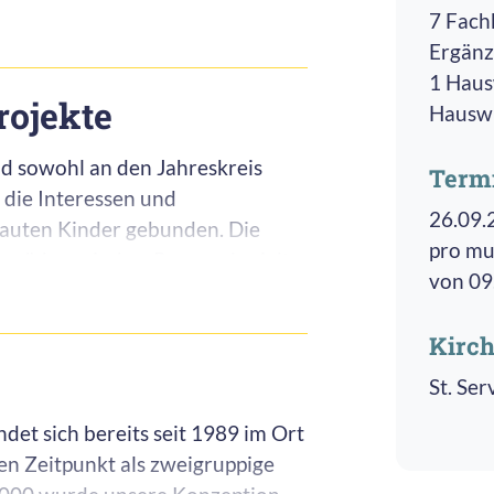
7 Fach
st mit den angehenden
terer frisch geliefert und zur
Ergänz
t und rundet die
 Mittagessen“ verspeist.
1 Haus
menbezogenen Festen räumen wir
rojekte
 Snacks in Form von Obst,
Hauswi
d Raum ein.
ie Kinder gerne in Form eines
nd sowohl an den Jahreskreis
Term
n die Interessen und
26.09.
rauten Kinder gebunden. Die
pro mu
 pädagogisches Personal spielt
von 09
 nach Reaktion und Interesse der
puls ein großes Projekt
Kirc
St. Se
rgängen, Kirchenführungen,
det sich bereits seit 1989 im Ort
, Gottesdiensten u.ä. statt und
 Zeitpunkt als zweigruppige
 Kinder. In Kooperation mit dem