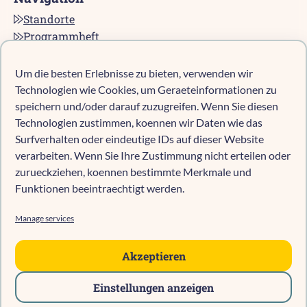
Standorte
Programmheft
Kontakt
Karriere bei pro multis
Um die besten Erlebnisse zu bieten, verwenden wir
Impressum
Technologien wie Cookies, um Geraeteinformationen zu
Datenschutz
speichern und/oder darauf zuzugreifen. Wenn Sie diesen
Technologien zustimmen, koennen wir Daten wie das
Cookie-Richtlinie (EU)
Surfverhalten oder eindeutige IDs auf dieser Website
verarbeiten. Wenn Sie Ihre Zustimmung nicht erteilen oder
zurueckziehen, koennen bestimmte Merkmale und
Kind anmelden
Funktionen beeintraechtigt werden.
Kita-Navigator Mönchengladbach
Kita-Navigator Kreis Heinsberg
Manage services
Kita-Navigator Stadt Heinsberg
Kita-Navigator Geilenkirchen
Akzeptieren
Kita-Navigator Erkelenz
Einstellungen anzeigen
Kita-Navigator Hückelhoven