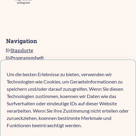
Navigation
Standorte
Programmheft
Kontakt
Karriere bei pro multis
Um die besten Erlebnisse zu bieten, verwenden wir
Impressum
Technologien wie Cookies, um Geraeteinformationen zu
Datenschutz
speichern und/oder darauf zuzugreifen. Wenn Sie diesen
Technologien zustimmen, koennen wir Daten wie das
Cookie-Richtlinie (EU)
Surfverhalten oder eindeutige IDs auf dieser Website
verarbeiten. Wenn Sie Ihre Zustimmung nicht erteilen oder
zurueckziehen, koennen bestimmte Merkmale und
Kind anmelden
Funktionen beeintraechtigt werden.
Kita-Navigator Mönchengladbach